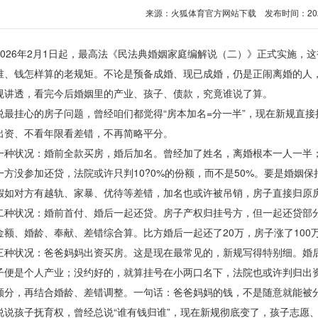
来源：
火狐体育官方网站下载
发布时间：2026-0
26年2月1日起，最高法《民法典婚姻家庭编解说（二）》正式实施，这
谁、钱怎样算的老规矩。不论是预备成婚、现已成婚，仍是正闹离婚的人
规讲透，看完今后婚姻里的产业、孩子、债款，究竟谁说了算。
挂心的房子问题，曾经咱们都觉得“房本加名=分一半”，现在新规直接
出资、不看年限看差错，不再简略平分。
状况：婚前全款买房，婚后加名。曾经加了姓名，离婚根本一人一半；
一方没参加还贷，法院或许只判10?0%的份额，而不是50%。要是婚姻
假如对方有越轨、家暴、优待等差错，加名也或许被吊销，房子直接归原
状况：婚前首付、婚后一起还贷。房子产权归挂号方，但一起还贷部分
金额、婚龄、奉献、差错综合算。比方婚后一起还了20万，房子涨了100
状况：爸爸妈妈出资买房。这是现在最常见的，新规写得特别细。婚后
子便是个人产业；没约好的，就算挂号在小两口名下，法院也或许判归出
额分，再结合婚龄、差错调整。一句话：爸爸妈妈的钱，不是随意就能被
孩子抚育权，曾经总说“谁有钱归谁”，现在新规彻底变了，孩子志愿、