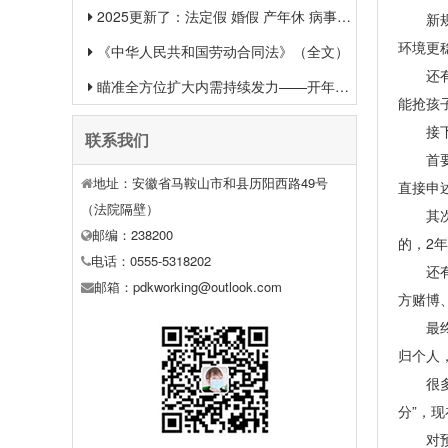
2025更新了：法定假 婚假 产年休 病事假等26类规定和待遇一览
新规按
环境更
《中华人民共和国劳动合同法》（全文）
还有个
瞄准全方位扩大内需持续发力——开年中国经济一线观察之一
能抢孩
接下来
联系我们
首要，
地址：安徽省马鞍山市和县历阳西路49号
直接申
（法院隔壁）
其次，
邮编：238200
的，2
电话：0555-5318202
还有债
邮箱：pdkworking@outlook.com
方赌博
最终，
归个人
很多人
分”，
对预备