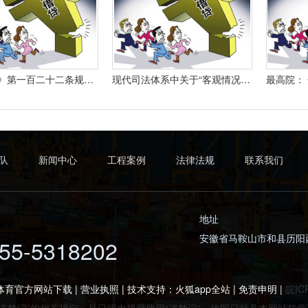
《合同法》第一百二十二条规定：“因当事人一方的违约行为侵害对方人身、财产权益的受损害方有权选择依照本法要求其承担违约责任或者依照其他法律要求其承担侵权责任。
现代司法体系中关于“客观情况出现重大变化”的法律规定有哪些
队
新闻中心
工程案例
法律法规
联系我们
地址
安徽省马鞍山市和县历阳
55-5318202
体育官方网站下载 | 营业执照 | 技术支持：
火狐app全站
|
免责申明
|
皖IC