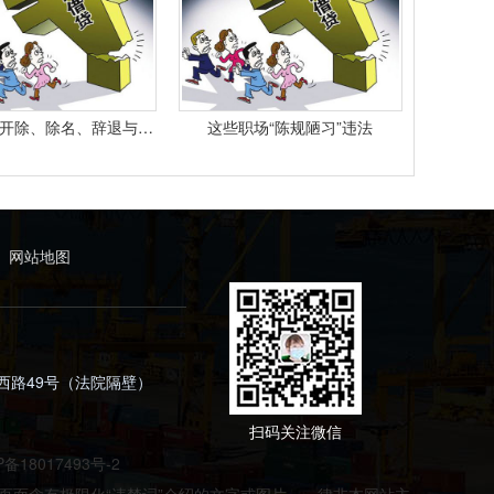
最高院： 开除、除名、辞退与解除劳动合同之间有什么区别？
这些职场“陈规陋习”违法
网站地图
西路49号（法院隔壁）
扫码关注微信
P备18017493号-2