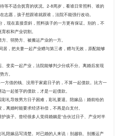
等不适合抚育的状况。2-8周岁，看谁日常照料、谁的
实在志愿，孩子想跟谁就跟谁，法院不能强行改动。
分，现在直接歪斜，照料孩子的一方更有保证。别的，不
抚育权和产业切割。
方、弱势方、被搬运产业的一方。
同居，把夫妻一起产业赠与第三者，赠与无效，原配能够
、变卖一起产业，法院能够判少分或不分。离婚后发现
弱势方。
一方借的钱、没用于家庭日子的，不算一起债款。比方一
两边一起签字的债款，才是一起债款。
彩礼导致男方日子困难，彩礼要退。陪嫁品：婚前给的
叟，离婚时能要求经济补偿，不再是白支付。
护孩子。曾经很多人觉得婚姻是“合伙过日子、产业对半
礼陪嫁品写清楚。对已婚的人来说：别越轨、别搬运产