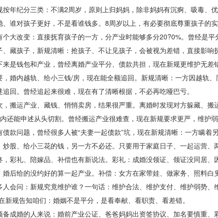
年纪分三类：不满2周岁，原则上归妈妈，除非妈妈有沉痾、吸毒、优待
稳、谁对孩子更好，不是看谁钱多。8周岁以上，有必要彻底尊重孩子的
大改变：直接抚育孩子的一方，分产业时能够多分20?0%。曾经是平
子、藏孩子，新规清晰：抢孩子、不让见孩子，会被视为差错，直接影响
是钱包和产业，曾经离婚产业平分、债款共担，现在新规更维护无差错
婚内越轨、给小三钱/房，现在能全额追回。新规清晰：一方因越轨、
述追回。曾经追起来很难，现在有了清晰根据，不必再吃哑巴亏。
搬运产业、藏钱、悄悄卖房，结果很严重。离婚时发现对方躲藏、搬运
年内还能申述从头切割。曾经搬运产业很难查，现在新规要求更严，维护
款问题，曾经很多人被“夫妻一起债款”坑，现在新规清晰：一方瞒着另
、炒股、给小三花的钱，另一方不必还。只要用于家庭日子、一起运营、
彩礼、陪嫁品、补偿也有新说法。彩礼：成婚没领证、领证没同居、因
，婚后给的没约好的算一起产业。补偿：女方在家带娃、做家务、照料白
会问：新规究竟维护谁？一句话：维护合法、维护支付、维护弱势、维
现在新规告知咱们：婚姻不是平分，是看奉献、看职责、看差错。
成婚的人来说：婚前产业公证、爸爸妈妈出资签协议、加名要慎重、彩