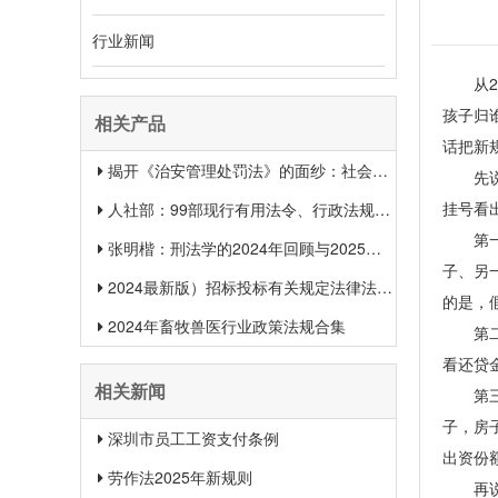
行业新闻
从20
孩子归
相关产品
话把新
揭开《治安管理处罚法》的面纱：社会治安权威指南
先说最
挂号看
人社部：99部现行有用法令、行政法规、规章汇总（2025年1月更新）
第一种
张明楷：刑法学的2024年回顾与2025年展望
子、另
2024最新版）招标投标有关规定法律法规汇总＋适用范围 【收藏】
的是，
2024年畜牧兽医行业政策法规合集
第二种
看还贷
相关新闻
第三种
子，房
深圳市员工工资支付条例
出资份
劳作法2025年新规则
再说说