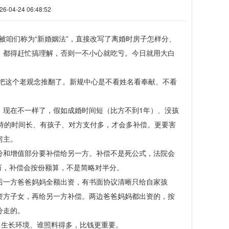
4-24 06:48:52
被咱们称为“新婚姻法”，直接改写了离婚时房子怎样分、
，都得赶忙搞理解，否则一不小心就吃亏。今日就用大白
把这个老观念推翻了。新规中心是不看姓名看奉献、不看
现在不一样了，假如成婚时间短（比方不到1年）、没孩
保持的时间长、有孩子、对方支付多，才会多补偿。更要害
房主。
和增值部分要补偿给另一方。补偿不是死公式，法院会
万，补偿会按份额算，不是简略对半分。
一方爸爸妈妈全额出资，有书面协议清晰只给自家孩
资方子女，再给另一方补偿。两边爸爸妈妈都出资的，按
分走的。
生长环境、谁照料得多，比钱更重要。