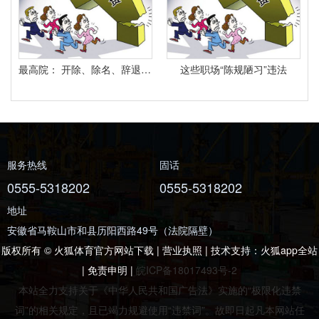
最高院： 开除、除名、辞退与解除劳动合同之间有什么区别？
这些职场“陈规陋习”违法
服务热线
固话
0555-5318202
0555-5318202
地址
安徽省马鞍山市和县历阳西路49号（法院隔壁）
版权所有 © 火狐体育官方网站下载 | 营业执照 | 技术支持：
火狐app全站
|
免责申明
|
皖ICP备18017493号-2
本站全力支持关于《中华人民共和国广告法》实施的“极限化违禁
词”的相关规定，且已竭力规避使用“违禁词”。故即日起凡本网站任