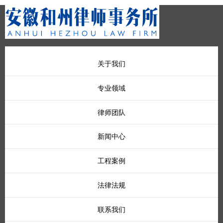
关于我们
专业领域
律师团队
新闻中心
工程案例
法律法规
联系我们