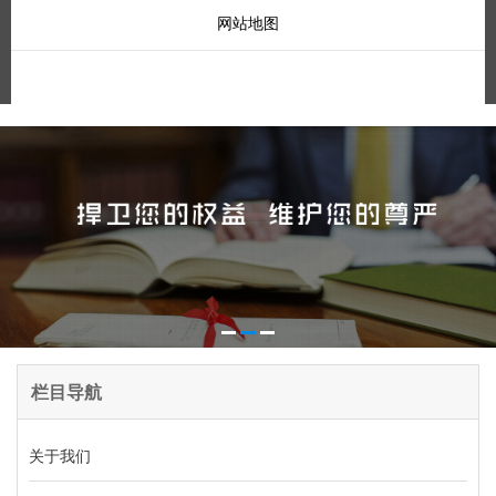
网站地图
栏目导航
关于我们