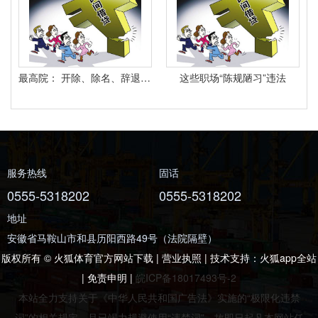
最高院： 开除、除名、辞退与解除劳动合同之间有什么区别？
这些职场“陈规陋习”违法
服务热线
固话
0555-5318202
0555-5318202
地址
安徽省马鞍山市和县历阳西路49号（法院隔壁）
版权所有 © 火狐体育官方网站下载 | 营业执照 | 技术支持：
火狐app全站
|
免责申明
|
皖ICP备18017493号-2
本站全力支持关于《中华人民共和国广告法》实施的“极限化违禁
词”的相关规定，且已竭力规避使用“违禁词”。故即日起凡本网站任