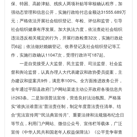
保、特困、高龄津贴、残疾人两项补贴等审核确认程序，加
强动态管理和信息公开，实施行政给付总金额达31555.689万
元；严格依法开展社会组织登记、年检、评估和监管，引导
社会组织健康有序发展。加大执法力度，依法查处社会组织
违法违反相关规定的行为，开展行政检查32次，实施行政处
罚6起；依法做好婚姻登记、收养登记及社会组织登记等工
作，实施行政确认11047次，受理行政许可187起。
一是自觉接受人大监督、民主监督、司法监督、社会监
督和舆论监督，认真办理人大代表建议和政协委员提案，主
办建议和提案共9件，满意率100%。全方面推进政务公开，
全年通过平阳县政府门户网站渠道主动公开政府各项信息共
计263条。二是加强普法宣传，营造良好法治氛围。严格落
实“谁执法谁普法”普法责任制，制定年度普法责任清单。结
合“宪法宣传周”“民法典宣传月”、重要法律和法规颁布纪念日
等节点，利用门户网站、微信公众号、宣传栏等载体，广泛
宣传《中华人民共和国老年人权益保障法》《公平竞争审查