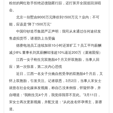
粉丝的网红歌手拒绝还债隐匿行踪，还打算开全国巡回演唱
会。
北京一别墅由9000万元降价到1500万元？业内：不可
能，应该是“降了1500万元”
中国印钞造币集团严正声明：我司从未通过任何途径发
售虚拟货币，请谨防上当受骗
德赛电池员工连续加班10小时还算旷工？员工平均薪酬
减少8% 董事长刘其薪酬却涨超10%逼近200万（潇湘晨报）
江西一女子刚生完双胞胎4个月又怀双胞胎，当事人回
应：第一次惊喜，第二次内心恐慌
近日，江西一名女子分娩自然受孕的双胞胎4个月后，又
怀上双胞胎，引发关注。记者获悉，3月2日，当事人宋女士
就曾在社会化媒体发视频，称自己没来例假，怀疑怀孕，并
自嘲道：“我刚生完4个月，我觉得我罪不至此。”3月11日，
宋女士再次更新视频，并配文道：“从此改名怀孕博主，新赛
道。