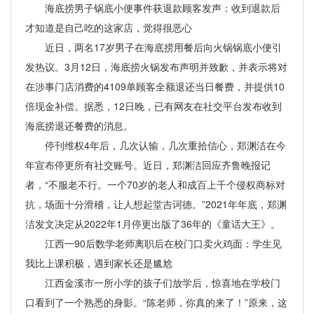
海底捞男子锅底小便事件获退款顾客发声：收到退款后
才知道是自己吃的这家店，觉得很恶心
近日，两名17岁男子在海底捞用餐后向火锅锅底小便引
发热议。3月12日，海底捞火锅发布声明并致歉，并表示将对
在涉事门店消费的4109单顾客全额退还当日餐费，并提供10
倍现金补偿。据悉，12日晚，已有网友在社交平台发布收到
海底捞退还餐费的消息。
停刊维权4年后，几次认输，几次重拾信心，郑渊洁在今
年宣布停更所有社交账号。近日，郑渊洁回应齐鲁晚报记
者，“不服老不行。一个70岁的老人和成百上千个侵权商标对
抗，场面十分滑稽，让人想起堂吉诃德。”2021年年底，郑渊
洁发文决定从2022年1月停更出版了36年的《童话大王》。
江西一90后数学老师离职后在校门口卖火鸡面：学生见
我比上课积极，遇到家长还是尴尬
江西金溪市一所小学的孩子们放学后，惊喜地在学校门
口看到了一个熟悉的身影。“陈老师，你真的来了！”原来，这