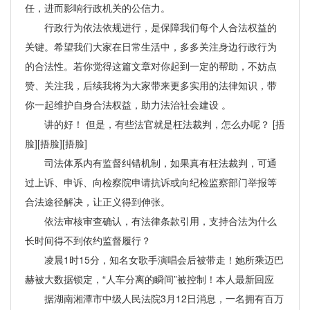
任，进而影响行政机关的公信力。
行政行为依法依规进行，是保障我们每个人合法权益的
关键。希望我们大家在日常生活中，多多关注身边行政行为
的合法性。若你觉得这篇文章对你起到一定的帮助，不妨点
赞、关注我，后续我将为大家带来更多实用的法律知识，带
你一起维护自身合法权益，助力法治社会建设 。
讲的好！ 但是，有些法官就是枉法裁判，怎么办呢？ [捂
脸][捂脸][捂脸]
司法体系内有监督纠错机制，如果真有枉法裁判，可通
过上诉、申诉、向检察院申请抗诉或向纪检监察部门举报等
合法途径解决，让正义得到伸张。
依法审核审查确认，有法律条款引用，支持合法为什么
长时间得不到依约监督履行？
凌晨1时15分，知名女歌手演唱会后被带走！她所乘迈巴
赫被大数据锁定，“人车分离的瞬间”被控制！本人最新回应
据湖南湘潭市中级人民法院3月12日消息，一名拥有百万