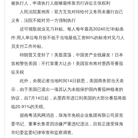
被执行人，申请执行人能够最终靠另行诉讼主张权利
人民法院案例库：双方互负对待给付义务而未履行自己
义务，法院不能对另一方强制执行
还可领取就业见习补贴。每人每年最高30240元!补贴条
件:用人单位每月按不低于当地最低工资80%的标准对见习人
员支付工作补贴。
特朗普又变卦了！美股震荡，中国资产全线爆发！日本
首相警告美国：不打算重大让步！美国宣布将对墨西哥番茄
征关税
此外，央视记者当地时间14日获悉，美国商务部当天表
示，由于美国已退出一项其认为未能保护国内番茄种植者的
协议，自7月14日起，从墨西哥进口到美国的大部分番茄将面
临20.91%的关税。
据南粤清风网消息，珠海市免税企业集团有限公司原党
委书记、董事长鲁君四涉嫌严重违纪违法，目前正接受珠海
市纪委监委纪律审查和监察调查。