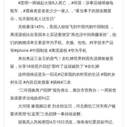
#昆明一商铺起火致8人死亡 ，#邻居：涉事店铺维修电
瓶车 ，#遇难者是老老少少一家人 ，“看当事子的朋友圈显
示，当天疑给老人过生日”
关税暴涨145% ，美国人纷纷飞到中国代购中国制造 ，
离境退税比在美国本土买还要便宜“再也没中间商赚差价”，他
们的购物清单主要是华为手机、衣服、包包、科学技术产品
等#iphone #中国制造 #离境退税 #华为手机
来自奥运三金王的底气！全红婵世界杯因失误摘银被质
疑，分享18张照片回怼“那咋了这就破防了”#全红婵
这样插秧还是头一回见#记录我的农村里的生活 #我的乡
村生活 #内容启发搜索 #插秧#三农
“三河强换商户招牌”报告将出，廊坊市营商办：一周前曾
发函要求当地政府纠正
大河报·豫视频记者 刘永恒近日，河北廊坊三河市商户被
要求禁用“红蓝黑”三色招牌一事持续发酵。
据最高人民检察院4月15日消息，海南省纪委原副书记、