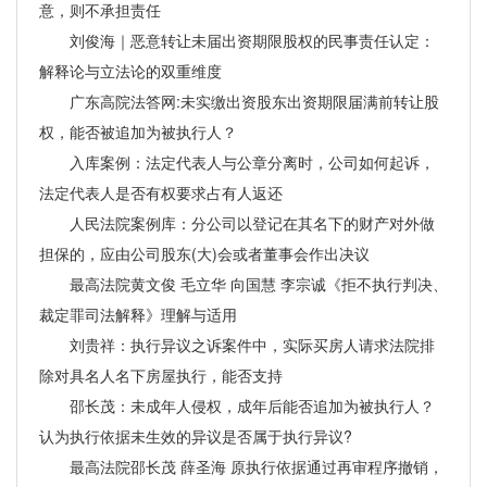
意，则不承担责任
刘俊海｜恶意转让未届出资期限股权的民事责任认定：
解释论与立法论的双重维度
广东高院法答网:未实缴出资股东出资期限届满前转让股
权，能否被追加为被执行人？
入库案例：法定代表人与公章分离时，公司如何起诉，
法定代表人是否有权要求占有人返还
人民法院案例库：分公司以登记在其名下的财产对外做
担保的，应由公司股东(大)会或者董事会作出决议
最高法院黄文俊 毛立华 向国慧 李宗诚《拒不执行判决、
裁定罪司法解释》理解与适用
刘贵祥：执行异议之诉案件中，实际买房人请求法院排
除对具名人名下房屋执行，能否支持
邵长茂：未成年人侵权，成年后能否追加为被执行人？
认为执行依据未生效的异议是否属于执行异议?
最高法院邵长茂 薛圣海 原执行依据通过再审程序撤销，