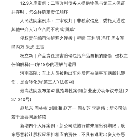
12.9入库案例：二审改判债务人提供物保与第三人保证
并存时，怎么样确定责任顺序
人民法院案例库：二审改判｜非独家信息，委托人通过
其他中介人订立合同不构成“跳单”
侵权责任编司法解释之评析｜程啸 王利明 冯珏 周友军
熊丙万 朱虎 王雷
杨立新｜产品责任损害赔偿包括产品自损的赔偿--侵权责
任编解释(一)第19条的理解与适用
河南高院：车上人员被抛出车外后再被肇事车辆碾轧砸
伤，是否转化为“第三人”(法答网)
最高法院发布第42批指导性案例(新业态劳动争议专题)(2
37-240号)
赵旭东 周林彬 刘凯湘 赵万一 周友苏 李建伟：新公司法
若干重要问题解读
新增四个入库案例：新公司法施行前未届出资期限，股
东恶意转让股权应承担相应的责任；不具有逃避出资义务恶