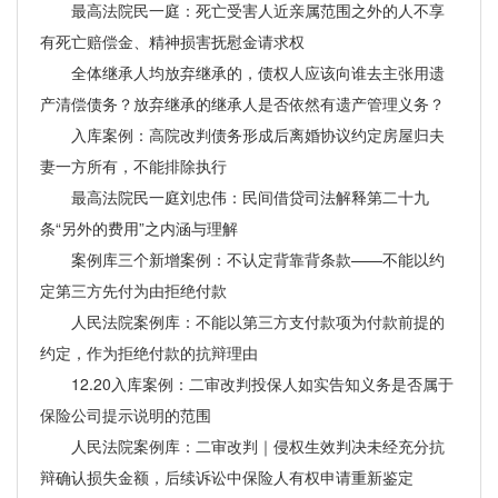
最高法院民一庭：死亡受害人近亲属范围之外的人不享
有死亡赔偿金、精神损害抚慰金请求权
全体继承人均放弃继承的，债权人应该向谁去主张用遗
产清偿债务？放弃继承的继承人是否依然有遗产管理义务？
入库案例：高院改判债务形成后离婚协议约定房屋归夫
妻一方所有，不能排除执行
最高法院民一庭刘忠伟：民间借贷司法解释第二十九
条“另外的费用”之内涵与理解
案例库三个新增案例：不认定背靠背条款——不能以约
定第三方先付为由拒绝付款
人民法院案例库：不能以第三方支付款项为付款前提的
约定，作为拒绝付款的抗辩理由
12.20入库案例：二审改判投保人如实告知义务是否属于
保险公司提示说明的范围
人民法院案例库：二审改判｜侵权生效判决未经充分抗
辩确认损失金额，后续诉讼中保险人有权申请重新鉴定