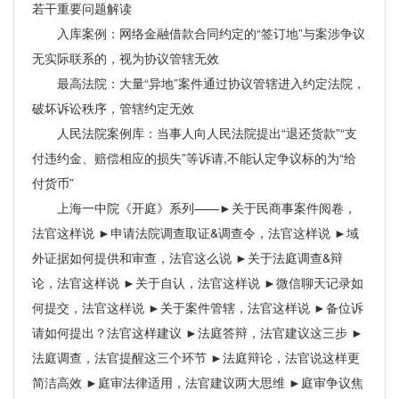
若干重要问题解读
入库案例：网络金融借款合同约定的“签订地”与案涉争议
无实际联系的，视为协议管辖无效
最高法院：大量“异地”案件通过协议管辖进入约定法院，
破坏诉讼秩序，管辖约定无效
人民法院案例库：当事人向人民法院提出“退还货款”“支
付违约金、赔偿相应的损失”等诉请,不能认定争议标的为“给
付货币”
上海一中院《开庭》系列——►关于民商事案件阅卷，
法官这样说 ►申请法院调查取证&调查令，法官这样说 ►域
外证据如何提供和审查，法官这么说 ►关于法庭调查&辩
论，法官这样说 ►关于自认，法官这样说 ►微信聊天记录如
何提交，法官这样说 ►关于案件管辖，法官这样说 ►备位诉
请如何提出？法官这样建议 ►法庭答辩，法官建议这三步 ►
法庭调查，法官提醒这三个环节 ►法庭辩论，法官说这样更
简洁高效 ►庭审法律适用，法官建议两大思维 ►庭审争议焦