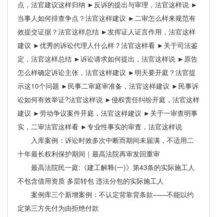
点，法官建议这样归纳 ►反诉的提出与审理，法官这样说 ►
当事人如何排查争点？法官这样建议 ►二审怎么样来规范有
效提交证据？法官这样总结 ►发挥证人证言作用，法官这样
建议 ►优秀的诉讼代理人什么样？法官这样看 ►关于司法鉴
定，法官这样总结 ►诉讼请求如何提出，法官这样说 ►原告
怎么样确定诉讼主张，法官这样建议 ►明天要开庭？法官提
示这10个问题 ►民事二审庭审准备，法官这样建议 ►民事诉
讼如何有效举证?法官这样说 ►侵权责任纠纷开庭，法官这样
建议 ►劳动争议案件开庭，法官这样建议 ►关于一审查明事
实，二审法官这样看 ►专业性事实的审查，法官这样说
入库案例：诉讼时效多次中断而期间未届满，不适用二
十年最长权利保护期间｜最高法院再审发回重审
最高法院民一庭:《建工解释(一)》第43条的实际施工人
不包含借用资质 多层转包 违法分包的实际施工人
案例库三个新增案例：不认定背靠背条款——不能以约
定第三方先付为由拒绝付款