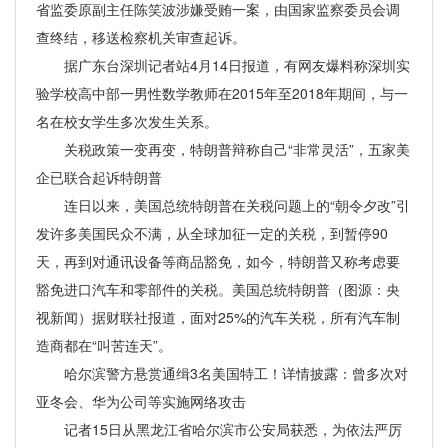
省监委原副主任陈笑波涉嫌受贿一案，由国家监察委员会调
查终结，移送检察机关审查起诉。
据广东台深圳记者站4月14日报道，有网友爆料称深圳实
验学校高中部一男性数学教师在2015年至2018年期间，与一
名在校女学生多次发生关系。
关税政策一变再变，特朗普辩称自己“非常灵活”，五家美
企已联合起诉特朗普
连日以来，美国总统特朗普在关税问题上的“朝令夕改”引
发许多美国民众不满，从全球加征一定的关税，到暂停90
天，再到对通讯设备等商品豁免，如今，特朗普又称考虑要
豁免进口汽车和零部件的关税。美国总统特朗普（图源：央
视新闻）据财联社报道，面对25%的汽车关税，所有汽车制
造商都在“叫苦连天”。
哈尔滨警方悬赏通缉3名美国特工！详情披露：曾多次对
亚冬会、华为公司等实施网络攻击
记者15日从黑龙江省哈尔滨市公安局获悉，为依法严厉