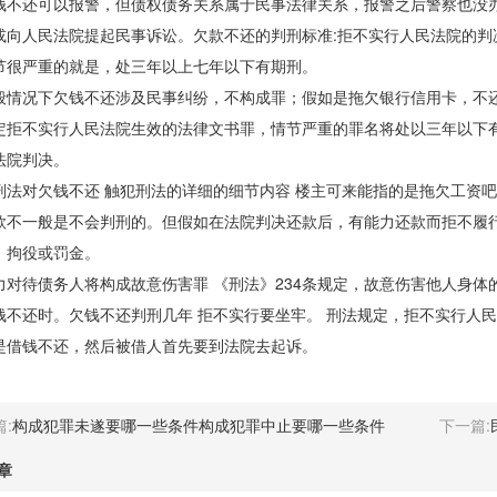
还可以报警，但债权债务关系属于民事法律关系，报警之后警察也没办
或向人民法院提起民事诉讼。欠款不还的判刑标准:拒不实行人民法院的判
节很严重的就是，处三年以上七年以下有期刑。
况下欠钱不还涉及民事纠纷，不构成罪；假如是拖欠银行信用卡，不还
定拒不实行人民法院生效的法律文书罪，情节严重的罪名将处以三年以下
法院判决。
对欠钱不还 触犯刑法的详细的细节内容 楼主可来能指的是拖欠工资吧自
一般是不会判刑的。但假如在法院判决还款后，有能力还款而拒不履行
、拘役或罚金。
待债务人将构成故意伤害罪 《刑法》234条规定，故意伤害他人身体
钱不还时。欠钱不还判刑几年 拒不实行要坐牢。 刑法规定，拒不实行人
是借钱不还，然后被借人首先要到法院去起诉。
:
构成犯罪未遂要哪一些条件构成犯罪中止要哪一些条件
下一篇:
章