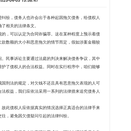
-04-05 15:58:47
纠纷，债务人也许会出于各种起因拖欠债务，给债权人
确了相关的法律条文。
的，可以认定为合同诈骗罪。这在某种程度上预示着债
欠款数额的大小和恶意拖欠的情节而定，假如涉案金额较
。
。民事诉讼主要通过法庭的判决来解决债务争议，其中
维护了债权人的合法权益。同时在实行程序中，咱们能够
国刑法的规定，对欠钱不还且具有恶意拖欠表现的人可
合法权益，我们应依法采用一系列的法律措来追究债务人
故此债权人应依据真实的情况选择正真适合的法律手来
交往，避免因欠债疑问引起的法律纠纷。