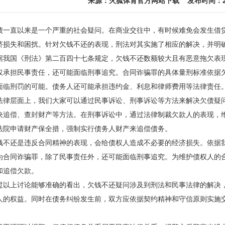
来源：
火狐体育官方网站下载
发布时间：2025
直以来是一个严重的社会疑问。在商业交往中，有时候难免会发生借贷
济损失和困扰。针对欠钱不还的表现，刑法对其实施了相应的解决，并明
国《刑法》第二百四十七条规定，欠钱不还数额较大且有恶意拖欠表现
仅承担民事责任，还可能面临刑事追究。合同诈骗罪的具体量刑标准依据
面临刑罚的可能。债务人还可能承担违约金、利息和律师费用等法律责任
层面上，我们大家可以通过民事诉讼、刑事诉讼等方法来解决欠债疑问
决追偿、查封财产等方法。在刑事诉讼中，通过法律制裁欠款人的表现，
法院申请财产保全措，强制实行债务人财产来追偿债务。
还是违反合同精神的表现，会给债权人造成不必要的经济损失。依据我
为合同诈骗罪，除了民事责任外，还可能面临刑事追究。为维护债权人的
和追偿欠款。
上讨论能够准确的看出，欠钱不还疑问涉及到刑法和民事法律的解决，
人的权益。同时在债务纠纷发生前，双方应依据契约精神和守信原则实施