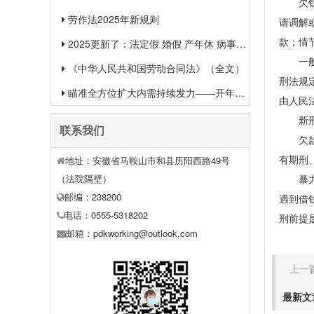
欠钱不
劳作法2025年新规则
请调解
款；情
2025更新了：法定假 婚假 产年休 病事假等26类规定和待遇一览
一般情
《中华人民共和国劳动合同法》（全文）
刑法规
瞄准全方位扩大内需持续发力——开年中国经济一线观察之一
由人民
新刑法
联系我们
欠款不
有期刑
地址：安徽省马鞍山市和县历阳西路49号
（法院隔壁）
暴力对
邮编：238200
遇到借
电话：0555-5318202
刑前提
邮箱：pdkworking@outlook.com
上一篇
最新文