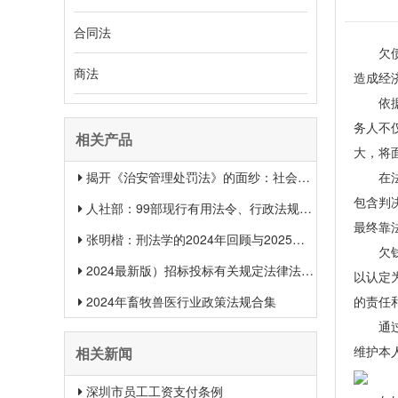
合同法
欠债一
商法
造成经
依据我
务人不
相关产品
大，将
揭开《治安管理处罚法》的面纱：社会治安权威指南
在法律
包含判
人社部：99部现行有用法令、行政法规、规章汇总（2025年1月更新）
最终靠
张明楷：刑法学的2024年回顾与2025年展望
欠钱不
2024最新版）招标投标有关规定法律法规汇总＋适用范围 【收藏】
以认定
2024年畜牧兽医行业政策法规合集
的责任
通过以
维护本
相关新闻
深圳市员工工资支付条例