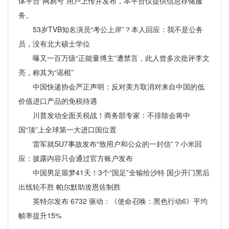
体平台“网易号”用户上传并发布，本平台仅提供信息存储服
务。
53岁TVB知名演员“考公上岸”？本人回应：我不是公务
员，没有北大硕士学位
曝又一百万级“正能量博主”遭禁言，此人曾多次批评李文
亮，称其为“谣棍”
中国快递协会严正声明：反对美方取消对来自中国的低
价值进口产品的免税待遇
川普发动全面关税战！商务部专家：不排除会将中
国“顶”上全球第一大进口国位置
雷军就SU7事故发布“致用户和公众的一封信”？小米回
应：披露内容只会通过官方账户发布
中国男足噩梦41天！3个“国足”全输给沙特 国少开门黑后
出线轮不胜 帕尔默助攻恩佐制胜
英特尔发布 6732 驱动：《使命召唤：黑色行动6》平均
帧率提升15%