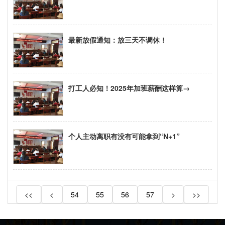
最新放假通知：放三天不调休！
打工人必知！2025年加班薪酬这样算→
个人主动离职有没有可能拿到“N+1”
<<
<
54
55
56
57
>
>>