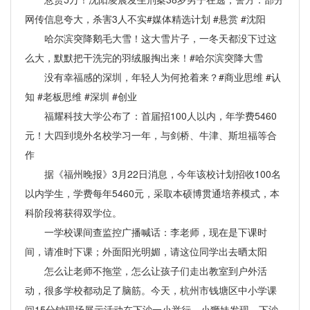
网传信息夸大，杀害3人不实#媒体精选计划 #悬赏 #沈阳
哈尔滨突降鹅毛大雪！这大雪片子，一冬天都没下过这
么大，默默把干洗完的羽绒服掏出来！#哈尔滨突降大雪
没有幸福感的深圳，年轻人为何抢着来？#商业思维 #认
知 #老板思维 #深圳 #创业
福耀科技大学公布了：首届招100人以内，年学费5460
元！大四到境外名校学习一年，与剑桥、牛津、斯坦福等合
作
据《福州晚报》3月22日消息，今年该校计划招收100名
以内学生，学费每年5460元，采取本硕博贯通培养模式，本
科阶段将获得双学位。
一学校课间查监控广播喊话：李老师，现在是下课时
间，请准时下课；外面阳光明媚，请这位同学出去晒太阳
怎么让老师不拖堂，怎么让孩子们走出教室到户外活
动，很多学校都动足了脑筋。今天，杭州市钱塘区中小学课
间15分钟现场展示活动在下沙一小举行，小狮妹发现，下沙