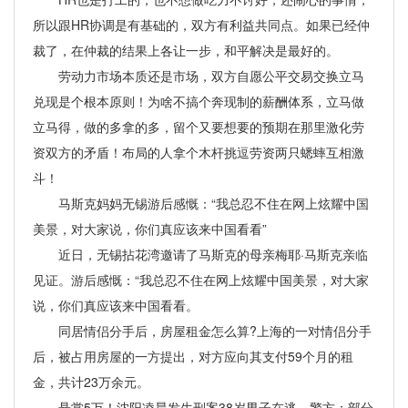
所以跟HR协调是有基础的，双方有利益共同点。如果已经仲
裁了，在仲裁的结果上各让一步，和平解决是最好的。
劳动力市场本质还是市场，双方自愿公平交易交换立马
兑现是个根本原则！为啥不搞个奔现制的薪酬体系，立马做
立马得，做的多拿的多，留个又要想要的预期在那里激化劳
资双方的矛盾！布局的人拿个木杆挑逗劳资两只蟋蟀互相激
斗！
马斯克妈妈无锡游后感慨：“我总忍不住在网上炫耀中国
美景，对大家说，你们真应该来中国看看”
近日，无锡拈花湾邀请了马斯克的母亲梅耶·马斯克亲临
见证。游后感慨：“我总忍不住在网上炫耀中国美景，对大家
说，你们真应该来中国看看。
同居情侣分手后，房屋租金怎么算?上海的一对情侣分手
后，被占用房屋的一方提出，对方应向其支付59个月的租
金，共计23万余元。
悬赏5万！沈阳凌晨发生刑案38岁男子在逃，警方：部分