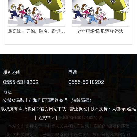
最高院： 开除、除名、辞退与解除劳动合同之间有什么区别？
这些职场“陈规陋习”违法
服务热线
固话
0555-5318202
0555-5318202
地址
安徽省马鞍山市和县历阳西路49号（法院隔壁）
版权所有 © 火狐体育官方网站下载 | 营业执照 | 技术支持：
火狐app全站
|
免责申明
|
皖ICP备18017493号-2
本站全力支持关于《中华人民共和国广告法》实施的“极限化违禁
词”的相关规定，且已竭力规避使用“违禁词”。故即日起凡本网站任