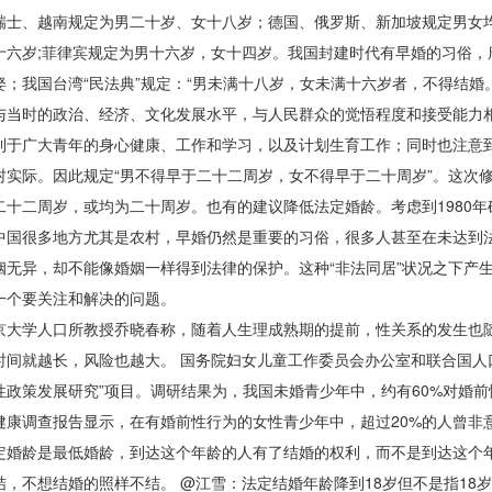
瑞士、越南规定为男二十岁、女十八岁；德国、俄罗斯、新加坡规定男女
十六岁;菲律宾规定为男十六岁，女十四岁。我国封建时代有早婚的习俗
娶；我国台湾“民法典”规定：“男未满十八岁，女未满十六岁者，不得结婚。
与当时的政治、经济、文化发展水平，与人民群众的觉悟程度和接受能力相
利于广大青年的身心健康、工作和学习，以及计划生育工作；同时也注意
村实际。因此规定“男不得早于二十二周岁，女不得早于二十周岁”。这次
二十二周岁，或均为二十周岁。也有的建议降低法定婚龄。考虑到1980
很多地方尤其是农村，早婚仍然是重要的习俗，很多人甚至在未达到法定
姻无异，却不能像婚姻一样得到法律的保护。这种“非法同居”状况之下产
一个要关注和解决的问题。
学人口所教授乔晓春称，随着人生理成熟期的提前，性关系的发生也随
时间就越长，风险也越大。 国务院妇女儿童工作委员会办公室和联合国人
性政策发展研究”项目。调研结果为，我国未婚青少年中，约有60%对婚前性
健康调查报告显示，在有婚前性行为的女性青少年中，超过20%的人曾非
龄是最低婚龄，到达这个年龄的人有了结婚的权利，而不是到达这个年
结，不想结婚的照样不结。 @江雪：法定结婚年龄降到18岁但不是指1