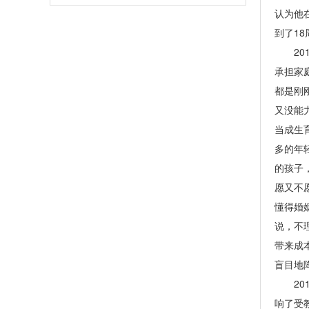
认为他
到了1
201
承担家
都是刚
又没能
当成生
多的年
的孩子
愿又不
懂得婚
说，不
带来成
盲目地
201
响了受