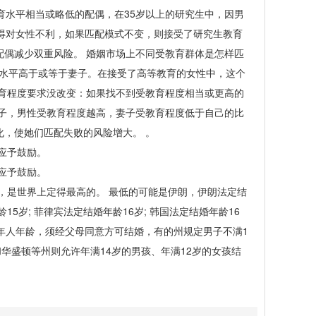
教育水平相当或略低的配偶，在35岁以上的研究生中，因男
得对女性不利，如果匹配模式不变，则接受了研究生教育
配偶减少双重风险。 婚姻市场上不同受教育群体是怎样匹
教育水平高于或等于妻子。在接受了高等教育的女性中，这个
教育程度要求没改变：如果找不到受教育程度相当或更高的
妻子，男性受教育程度越高，妻子受教育程度低于自己的比
，使她们匹配失败的风险增大。 。
应予鼓励。
应予鼓励。
，是世界上定得最高的。 最低的可能是伊朗，伊朗法定结
15岁; 菲律宾法定结婚年龄16岁; 韩国法定结婚年龄16
未满成年人年龄，须经父母同意方可结婚，有的州规定男子不满1
华盛顿等州则允许年满14岁的男孩、年满12岁的女孩结