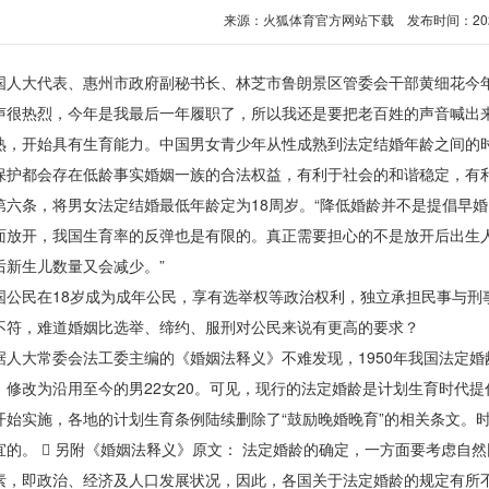
来源：
火狐体育官方网站下载
发布时间：2026-0
大代表、惠州市政府副秘书长、林芝市鲁朗景区管委会干部黄细花今年再提
声很热烈，今年是我最后一年履职了，所以我还是要把老百姓的声音喊出来。
熟，开始具有生育能力。中国男女青少年从性成熟到法定结婚年龄之间的
保护都会存在低龄事实婚姻一族的合法权益，有利于社会的和谐稳定，有
第六条，将男女法定结婚最低年龄定为18周岁。“降低婚龄并不是提倡早婚
面放开，我国生育率的反弹也是有限的。真正需要担心的不是放开后出生
后新生儿数量又会减少。”
民在18岁成为成年公民，享有选举权等政治权利，独立承担民事与刑事
不符，难道婚姻比选举、缔约、服刑对公民来说有更高的要求？
大常委会法工委主编的《婚姻法释义》不难发现，1950年我国法定婚龄确
，修改为沿用至今的男22女20。可见，现行的法定婚龄是计划生育时代提
开始实施，各地的计划生育条例陆续删除了“鼓励晚婚晚育”的相关条文。时
宜的。  另附《婚姻法释义》原文： 法定婚龄的确定，一方面要考虑自
素，即政治、经济及人口发展状况，因此，各国关于法定婚龄的规定有所