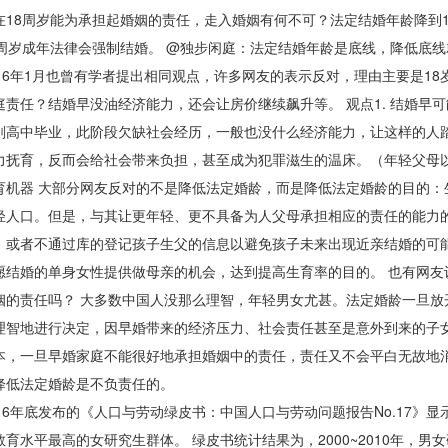
在18周岁能为承担起婚姻的责任，走入婚姻有何不可？法定结婚年龄降到
8周岁成年法律会强制结婚。 @独步闲庭：法定结婚年龄是底线，降低底
6年1月也曾有学者提出相同观点，许多网友的表示反对，理由主要是18
庭责任？结婚早没油经济能力，还会让房价继续飙升等。 观点1. 结婚早
刚高中毕业，此阶段欠缺社会经历，一般也没什么经济能力，让这样的人
力抚育，反而会给社会带来负担，甚至成为犯罪滋生的温床。（年轻父母以
育机器 大部分网友反对的不是降低法定婚龄，而是降低法定婚龄的目的：
轻人口。但是，与其让更年轻、更不具备为人父母承担相应的责任的能力
，或者不通过库的登记孩子生父的信息以避免孩子未来出现近亲结婚的可
愿结婚的单身女性提供做母亲的机会，达到提高生育率的目的。 也有网友认
姻的责任吗？ 大多数中国人没那么理智，年轻男女尤甚。法定婚龄一旦
理智地进行决定，因早婚带来的经济压力、社会责任甚至是意外到来的子
本，一旦早婚家庭不能很好地承担婚姻中的责任，责任又不会平白无故地
降低法定婚龄是不负责任的。
6年底发布的《人口与劳动绿皮书：中国人口与劳动问题报告No.17》
教育水平最高的女研究生群体。 绿皮书统计结果为，2000~2010年，男