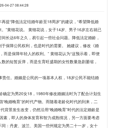
4-27 08:44:28
“降低法定结婚年龄至18周岁”的建议，“希望降低婚
”黄细花说。 黄细花说，女子14岁、男子16岁左右就已
时间长达6年之久，易引起一些社会问题。降低法定婚龄，
利于保障公民权利，也是时代的需要。 她建议，修改《婚
，而是保障年轻人的权利。” 黄细花认为“这预示着，即便
人数的短暂反弹，而是生育旺盛期的女性数量急剧萎缩，
责任。婚姻是公民的一项基本人权，18岁公民不能结婚
定为男20女18，1980年修改婚姻法时为了配合计划生
倡“晚婚晚育”的时代产物。而随着老龄化时代的到来，二
代背景发生改变，仍然沿用“晚婚晚育”时代的法定婚龄是
然因素，即人的身体发育和智力成熟情况，另一方面要考虑
不同：丹麦、波兰、美国一些州规定为男二十一岁，女十