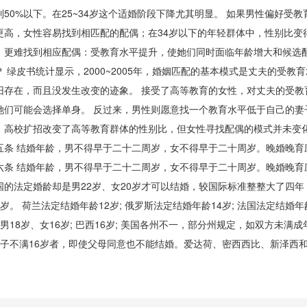
到50%以下。在25~34岁这个适婚阶段下降尤其明显。 如果男性偏好受
更高，女性容易找到相匹配的配偶；在34岁以下的年轻群体中，性别比变
，更难找到相应配偶：受教育水平提升，使她们同时面临年龄增大和候选
？ 绿皮书统计显示，2000~2005年，婚姻匹配的基本模式是丈夫的受
旧存在，而且没发生改变的迹象。 接受了高等教育的女性，对丈夫的受
她们可能会选择单身。 反过来，男性则愿意找一个教育水平低于自己的
。高校扩招改变了高等教育群体的性别比，但女性寻找配偶的模式并未变化
 结婚年龄，男不得早于二十二周岁，女不得早于二十周岁。晚婚晚育
 结婚年龄，男不得早于二十二周岁，女不得早于二十周岁。晚婚晚育
法定婚龄却是男22岁、女20岁才可以结婚，较国际标准整整大了四年
岁。 荷兰法定结婚年龄12岁; 俄罗斯法定结婚年龄14岁; 法国法定结婚年龄
本男18岁、女16岁; 巴西16岁; 美国各州不一，部分州规定，如双方
女子不满16岁者，即使父母同意也不能结婚。爱达荷、密西西比、新泽西和