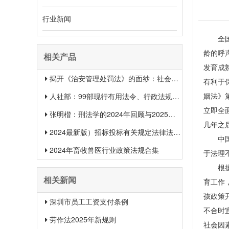
行业新闻
全国人
龄的呼
相关产品
发育成
揭开《治安管理处罚法》的面纱：社会治安权威指南
有利于
姻法》
人社部：99部现行有用法令、行政法规、规章汇总（2025年1月更新）
立即全
张明楷：刑法学的2024年回顾与2025年展望
几年之
2024最新版）招标投标有关规定法律法规汇总＋适用范围 【收藏】
中国公
2024年畜牧兽医行业政策法规合集
于法理
根据人
相关新闻
育工作
孩政策
深圳市员工工资支付条例
不合时
劳作法2025年新规则
社会因