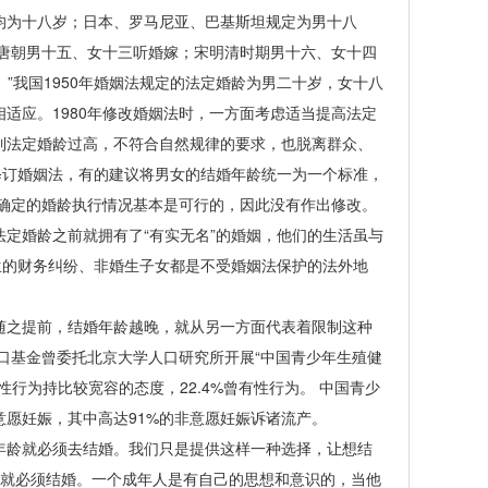
均为十八岁；日本、罗马尼亚、巴基斯坦规定为男十八
，唐朝男十五、女十三听婚嫁；宋明清时期男十六、女十四
”我国1950年婚姻法规定的法定婚龄为男二十岁，女十八
适应。1980年修改婚姻法时，一方面考虑适当提高法定
到法定婚龄过高，不符合自然规律的要求，也脱离群众、
修订婚姻法，有的建议将男女的结婚年龄统一为一个标准，
年确定的婚龄执行情况基本是可行的，因此没有作出修改。
婚龄之前就拥有了“有实无名”的婚姻，他们的生活虽与
生的财务纠纷、非婚生子女都是不受婚姻法保护的法外地
之提前，结婚年龄越晚，就从另一方面代表着限制这种
口基金曾委托北京大学人口研究所开展“中国青少年生殖健
行为持比较宽容的态度，22.4%曾有性行为。 中国青少
意愿妊娠，其中高达91%的非意愿妊娠诉诸流产。
龄就必须去结婚。我们只是提供这样一种选择，让想结
8岁就必须结婚。一个成年人是有自己的思想和意识的，当他