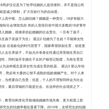
18周岁仅仅是为了给早结婚的人提供便利，并不是指公民
线就是减少限制，扩大百姓行为的自由度。
岁上高中呢、怎么能结婚？婚姻是一种责任，18岁有能力
可能给社会增加负担 有的人觉得目前中国大多数的18岁青年
踏入婚姻，很难承担起婚姻的社会责任。一旦有了孩子，
生孩子卖孩子为生） 观点2 结婚为了生娃？不能将女性
生娃 在老龄化的时代背景下，国家希望鼓励生育，创造更
的人去生养孩子，不如允许单身女性通过库受精生育自己
能性，同时放开非婚生子女的户籍登记制度，为有生育意
为这种观念是讲女性当成生育的机器。 观点3 那么年轻
放开，势必有大量的心智不成熟的低龄婚姻产生。对个人来
女，当然要自己负责；但是，个人的不理智同样会为社会
消失，最后背锅的只能是社会。在这样的社会现状之下，
显示，教育结构变化导致城镇婚姻市场失衡，更大程度上影
女研究生的结婚率都在显著下降。2010年，女研究生的结婚