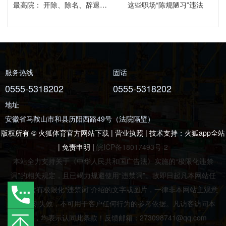
最高院： 开除、除名、辞退与解除劳动合同之间有什么区别？
这些职场“陈规陋习”违法
服务热线
固话
0555-5318202
0555-5318202
地址
安徽省马鞍山市和县历阳西路49号（法院隔壁）
版权所有 © 火狐体育官方网站下载 | 营业执照 | 技术支持：
火狐app全站
|
免责申明
|
皖ICP备18017493号-2
本站全力支持关于《中华人民共和国广告法》实施的“极限化违禁
词”的相关规定，且已竭力规避使用“违禁词”。故即日起凡本网站任
意页面含有极限化“违禁词”介绍的文字或图片，一律非本网站主观意
愿并即刻失效，不可用于客户任何行为的参考依据。凡访客访问本
网站，均表示认同此条款！反馈邮箱：273098741@qq.com