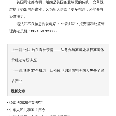
英国司法部表明，婚姻是英国备受珍爱的传统，变革既
维护了婚姻的严肃性，又为新人供给了更多挑选，还能开释
经济潜力。
违法和不良信息告发电话： 告发邮箱：报受理和处置管
理办法总机：86-10-87826688
上一篇:
送法上门 看护亲情——法务办与离退处举行离退休
承继法专题讲座
下一篇:
斯图尔特·班纳：从殖民地到建国初美国人失去了很
多产业
最新文章
婚姻法2025年新规定
中华人民共和国主席令