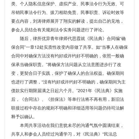
类、个人隐私信息保护、虚拟产业、民事法令行为无效、可
吊销民事法令行为、拔刀相助免责、民事职责、诉讼时效等
要点内容，刘涛律师展开了翔实的解读，提出自己的见地，
参会人员结合有关规则法令实务问题进行了评论。
随后，律所优异青年律师代思霞就《民法典》合同编“确
保合同”一章12处实质性改变内容做了共享。如“当事人在确保
合同中对确保方法没有约好或许约好不明确的，依照一般确
保承当确保职责。”将确保方法问题从立法意图进步行了改
变，更契合日子实践，保护了确保人的合法权益。确保期间
也进行了调整，“没有约好或许约好不明确的，确保期间为主
债款实行期限届满之日起六个月。”2021年《民法典》实施
后，《合同法》、《担保法》等单行法将不再有用，新旧法
联接过程中存在的规则不明确和详细适用等问题仍待司法解
释予以确认。
本周共享活动在我们意犹未尽的沟通气氛中圆满结束，
共享人和参会人员经过沟通学习，对《民法典》“民法总